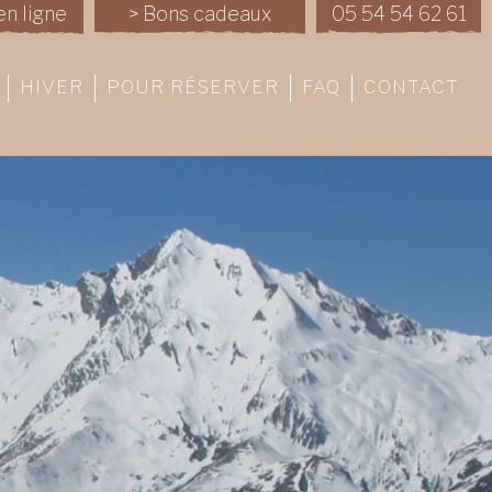
en ligne
> Bons cadeaux
05 54 54 62 61
HIVER
POUR RÉSERVER
FAQ
CONTACT