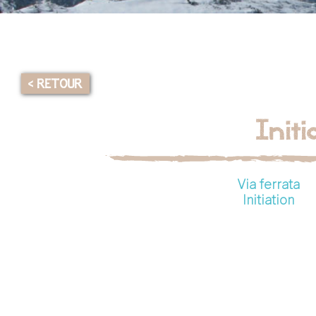
< RETOUR
Init
Via ferrata
Initiation