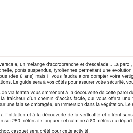
 verticale, un mélange d'accrobranche et d'escalade... La paroi
'échelle, ponts suspendus, tyroliennes permettant une évolutio
 tous (dès 8 ans) mais il vous faudra alors dompter votre verti
ions. Le guide sera à vos côtés pour assurer votre sécurité, vous
 de via ferrata vous emmènent à la découverte de cette paroi de
 la fraîcheur d’un chemin d’accès facile, qui vous offrira u
sur une falaise ombragée, en immersion dans la végétation. Le si
'initiation et à la découverte de la verticalité et offrent san
hen sur 250 mètres de longueur et culmine à 80 mètres du départ.
hoc, casque) sera prêté pour cette activité.