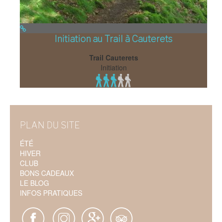
Initiation au Trail à Cauterets
Trail Cauterets
Initiation
PLAN DU SITE
ÉTÉ
HIVER
CLUB
BONS CADEAUX
LE BLOG
INFOS PRATIQUES