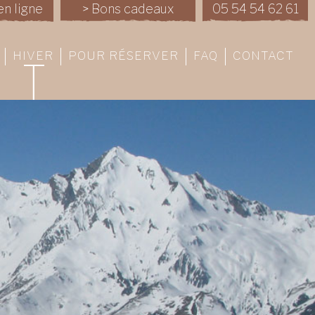
en ligne
> Bons cadeaux
05 54 54 62 61
HIVER
POUR RÉSERVER
FAQ
CONTACT