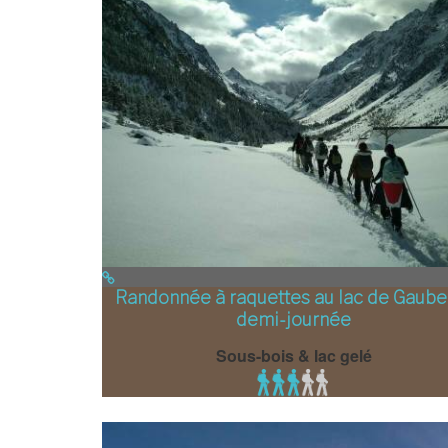
Randonnée à raquettes au lac de Gaube
demi-journée
Sous-bois & lac gelé