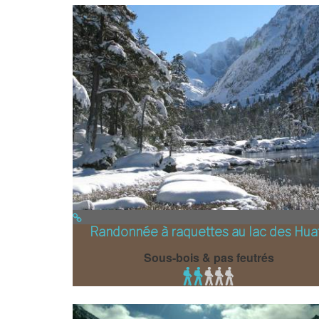
Randonnée à raquettes au lac des Hua
Sous-bois & pas feutrés