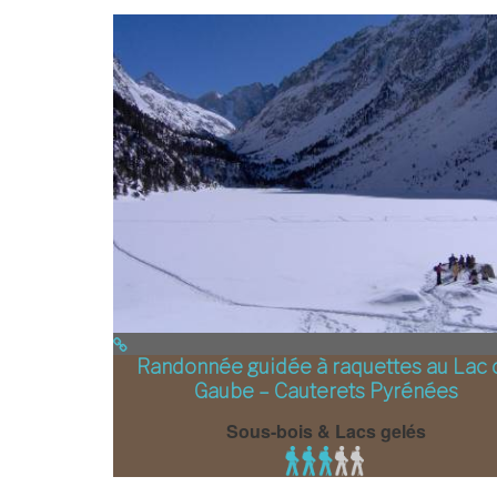
Randonnée guidée à raquettes au Lac 
Gaube – Cauterets Pyrénées
Sous-bois & Lacs gelés