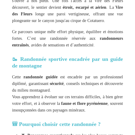
s'ouvre à nos pieds. Une fois l'accès à la Vire des Fleurs
découvert, le sentier devient
étroit, escarpé et aérien
. La
Vire
des Fleurs
longe une paroi vertigineuse, offrant une vue
plongeante sur le canyon jusqu'au cirque de Cotatuero.
Ce parcours unique mêle effort physique, équilibre et émotions
fortes. C’est une randonnée réservée aux
randonneurs
entraînés
, avides de sensations et d’authenticité.
🥾 Randonnée sportive encadrée par un guide
de montagne
Cette
randonnée guidée
est encadrée par un professionnel
diplômé, garantissant
sécurité
, conseils techniques et découverte
du milieu montagnard.
Vous apprendrez à évoluer sur ces terrains difficiles, à bien gérer
votre effort, et à observer la
faune et flore pyrénéenne
, souvent
insoupçonnées dans ces paysages minéraux.
🎒 Pourquoi choisir cette randonnée ?