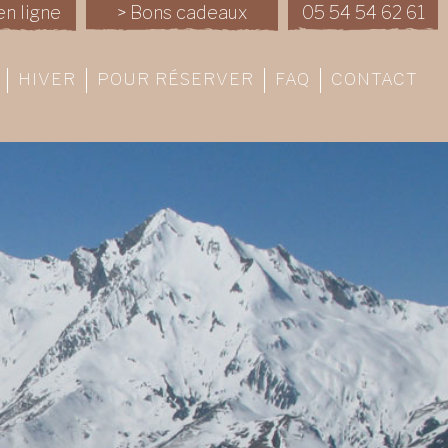
en ligne
> Bons cadeaux
05 54 54 62 61
HIVER
POUR RÉSERVER
FAQ
CONTACT