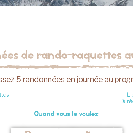
nées de rando-raquettes a
issez 5 randonnées en journée au pro
ttes
Li
s
Durée
Quand vous le voulez