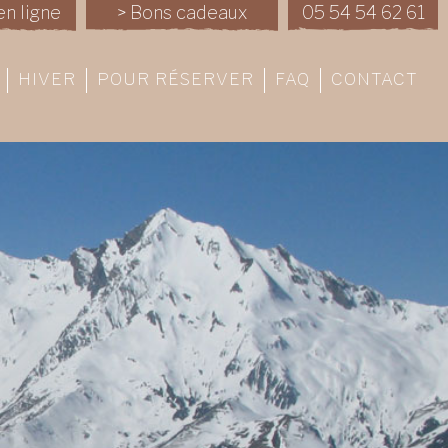
en ligne
> Bons cadeaux
05 54 54 62 61
HIVER
POUR RÉSERVER
FAQ
CONTACT