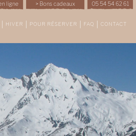
en ligne
> Bons cadeaux
05 54 54 62 61
HIVER
POUR RÉSERVER
FAQ
CONTACT