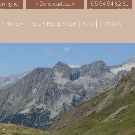
en ligne
> Bons cadeaux
05 54 54 62 61
HIVER
POUR RÉSERVER
FAQ
CONTACT