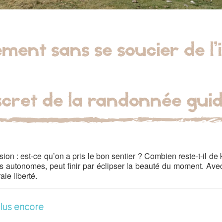
ement sans se soucier de l’i
scret de la randonnée gui
on : est-ce qu’on a pris le bon sentier ? Combien reste-t-il de 
s autonomes, peut finir par éclipser la beauté du moment. A
aie liberté.
plus encore